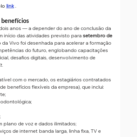
elo
link
 .
 benefícios
dois anos — a depender do ano de conclusão da 
 início das atividades previsto para 
setembro de 
o da Vivo foi desenhada para acelerar a formação 
mpetências do futuro, englobando capacitações 
icial, desafios digitais, desenvolvimento de 
t
.
tível com o mercado, os estagiários contratados 
e benefícios flexíveis da empresa), que inclui:
te;
 odontológica;
;
plano de voz e dados ilimitados;
ços de internet banda larga, linha fixa, TV e 