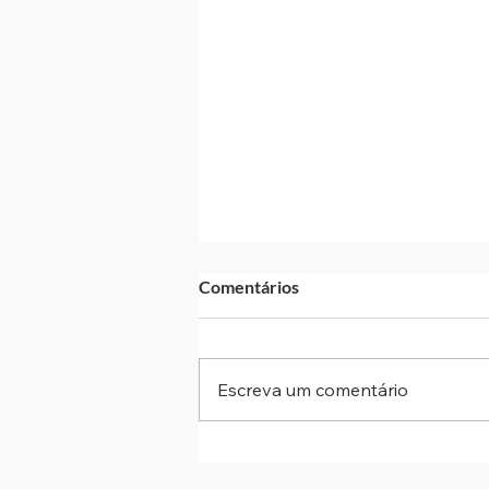
Comentários
Escreva um comentário
Metrô de SP abre inscrições p