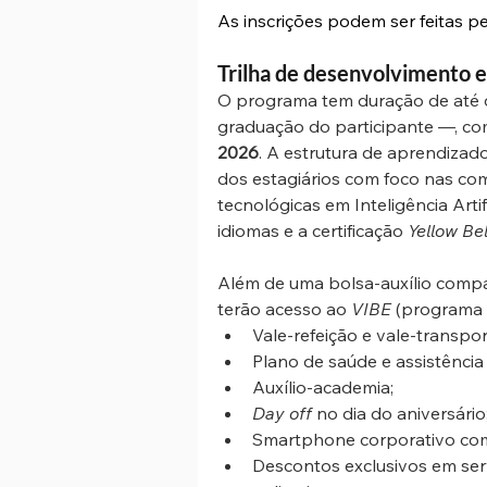
As inscrições podem ser feitas p
Trilha de desenvolvimento e
O programa tem duração de até 
graduação do participante —, com
2026
. A estrutura de aprendizad
dos estagiários com foco nas co
tecnológicas em Inteligência Artif
idiomas e a certificação 
Yellow Bel
Além de uma bolsa-auxílio compa
terão acesso ao 
VIBE
 (programa d
Vale-refeição e vale-transpor
Plano de saúde e assistência
Auxílio-academia;
Day off
 no dia do aniversário
Smartphone corporativo com 
Descontos exclusivos em servi