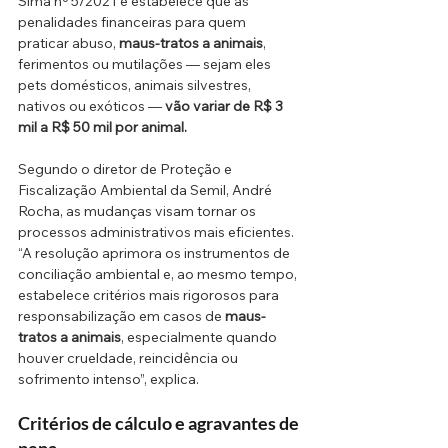
Sima nº 5/2021 e estabelece que as 
penalidades financeiras para quem 
praticar abuso, 
maus-tratos a animais
, 
ferimentos ou mutilações — sejam eles 
pets domésticos, animais silvestres, 
nativos ou exóticos — 
vão variar de R$ 3 
mil a R$ 50 mil por animal.
Segundo o diretor de Proteção e 
Fiscalização Ambiental da Semil, André 
Rocha, as mudanças visam tornar os 
processos administrativos mais eficientes. 
“A resolução aprimora os instrumentos de 
conciliação ambiental e, ao mesmo tempo, 
estabelece critérios mais rigorosos para 
responsabilização em casos de 
maus-
tratos a animais
, especialmente quando 
houver crueldade, reincidência ou 
sofrimento intenso”, explica.
Critérios de cálculo e agravantes de 