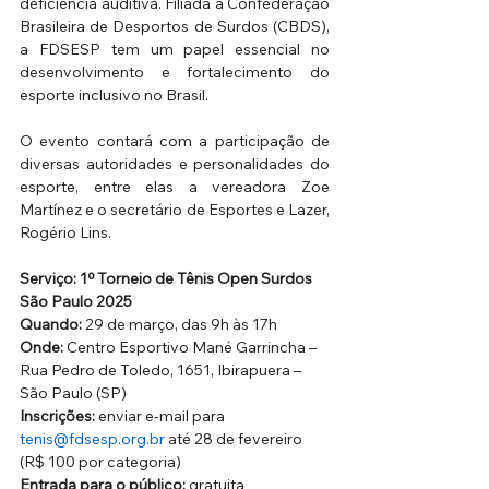
deficiência auditiva. Filiada à Confederação 
Brasileira de Desportos de Surdos (CBDS), 
a FDSESP tem um papel essencial no 
desenvolvimento e fortalecimento do 
esporte inclusivo no Brasil.
O evento contará com a participação de 
diversas autoridades e personalidades do 
esporte, entre elas a vereadora Zoe 
Martínez e o secretário de Esportes e Lazer, 
Rogério Lins.
Serviço:
1º Torneio de Tênis Open Surdos 
São Paulo 2025
Quando:
 29 de março, das 9h às 17h
Onde:
 Centro Esportivo Mané Garrincha – 
Rua Pedro de Toledo, 1651, Ibirapuera – 
São Paulo (SP)
Inscrições:
 enviar e-mail para 
tenis@fdsesp.org.br
 até 28 de fevereiro 
(R$ 100 por categoria)
Entrada para o público:
 gratuita