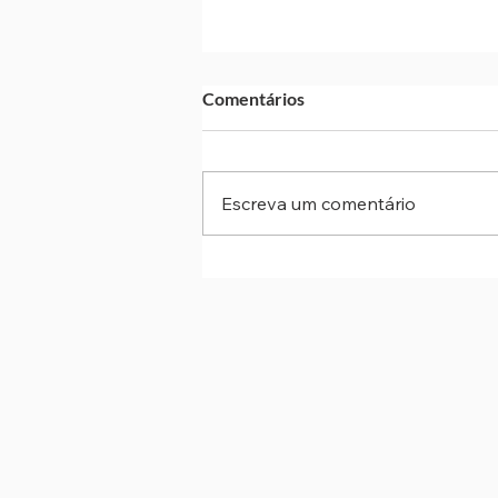
Comentários
Escreva um comentário
Obra no Rodoanel Oeste
interdita faixas no fim de sem