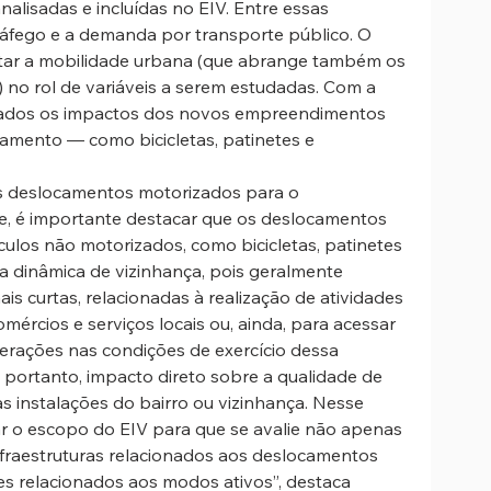
alisadas e incluídas no EIV. Entre essas 
ráfego e a demanda por transporte público. O 
entar a mobilidade urbana (que abrange também os 
no rol de variáveis a serem estudadas. Com a 
rados os impactos dos novos empreendimentos 
amento — como bicicletas, patinetes e 
s deslocamentos motorizados para o 
de, é importante destacar que os deslocamentos 
ículos não motorizados, como bicicletas, patinetes 
 dinâmica de vizinhança, pois geralmente 
is curtas, relacionadas à realização de atividades 
omércios e serviços locais ou, ainda, para acessar 
terações nas condições de exercício dessa 
portanto, impacto direto sobre a qualidade de 
s instalações do bairro ou vizinhança. Nesse 
r o escopo do EIV para que se avalie não apenas 
fraestruturas relacionados aos deslocamentos 
 relacionados aos modos ativos”, destaca 