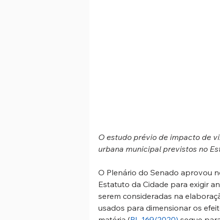
O estudo prévio de impacto de vi
urbana municipal previstos no Est
O Plenário do Senado aprovou nest
Estatuto da Cidade para exigir a
serem consideradas na elaboraçã
usados para dimensionar os efei
matéria (
PL 169/2020)
 segue para