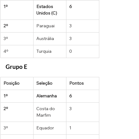
1º
Estados 
6
Unidos (C)
2º
Paraguai
3
3º
Austrália
3
4º
Turquia
0
Grupo E
Posição
Seleção
Pontos
1º
Alemanha
6
2º
Costa do 
3
Marfim
3º
Equador
1