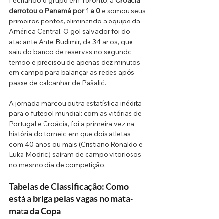
Fechando o grupo em Toronto, a 
Croácia 
derrotou o Panamá por 1 a 0
 e somou seus 
primeiros pontos, eliminando a equipe da 
América Central. O gol salvador foi do 
atacante Ante Budimir, de 34 anos, que 
saiu do banco de reservas no segundo 
tempo e precisou de apenas dez minutos 
em campo para balançar as redes após 
passe de calcanhar de Pašalić.
A jornada marcou outra estatística inédita 
para o futebol mundial: com as vitórias de 
Portugal e Croácia, foi a primeira vez na 
história do torneio em que dois atletas 
com 40 anos ou mais (Cristiano Ronaldo e 
Luka Modric) saíram de campo vitoriosos 
no mesmo dia de competição.
Tabelas de Classificação: Como 
está a briga pelas vagas no mata-
mata da Copa