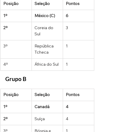
Posição
Seleção
Pontos
1º
México (C)
6
2º
Coreia do 
3
Sul
3º
República 
1
Tcheca
4º
África do Sul
1
Grupo B
Posição
Seleção
Pontos
1º
Canadá
4
2º
Suíça
4
3º
Bósnia e 
1