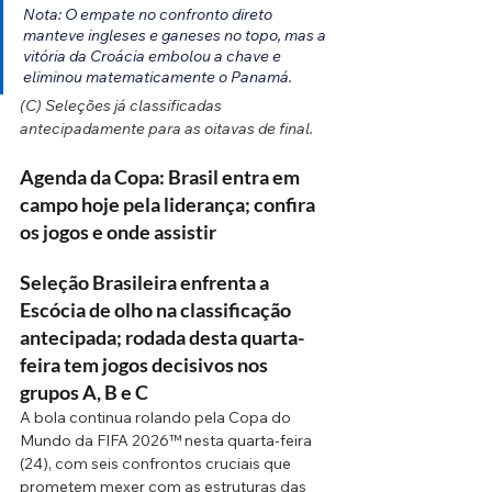
Nota: O empate no confronto direto 
manteve ingleses e ganeses no topo, mas a 
vitória da Croácia embolou a chave e 
eliminou matematicamente o Panamá.
(C) Seleções já classificadas 
antecipadamente para as oitavas de final.
Agenda da Copa: Brasil entra em 
campo hoje pela liderança; confira 
os jogos e onde assistir
Seleção Brasileira enfrenta a 
Escócia de olho na classificação 
antecipada; rodada desta quarta-
feira tem jogos decisivos nos 
grupos A, B e C
A bola continua rolando pela Copa do 
Mundo da FIFA 2026™ nesta quarta-feira 
(24), com seis confrontos cruciais que 
prometem mexer com as estruturas das 