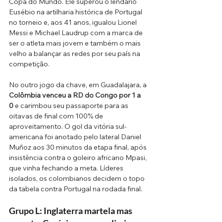
Copa do Mundo. Ele superou o lendário 
Eusébio na artilharia histórica de Portugal 
no torneio e, aos 41 anos, igualou Lionel 
Messi e Michael Laudrup com a marca de 
ser o atleta mais jovem e também o mais 
velho a balançar as redes por seu país na 
competição.
No outro jogo da chave, em Guadalajara, a 
Colômbia venceu a RD do Congo por 1 a 
0
 e carimbou seu passaporte para as 
oitavas de final com 100% de 
aproveitamento. O gol da vitória sul-
americana foi anotado pelo lateral Daniel 
Muñoz aos 30 minutos da etapa final, após 
insistência contra o goleiro africano Mpasi, 
que vinha fechando a meta. Líderes 
isolados, os colombianos decidem o topo 
da tabela contra Portugal na rodada final.
Grupo L: Inglaterra martela mas 