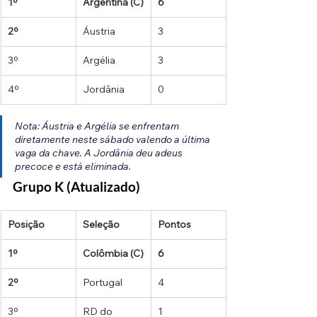
1º
Argentina (C)
6
2º
Áustria
3
3º
Argélia
3
4º
Jordânia
0
Nota: Áustria e Argélia se enfrentam 
diretamente neste sábado valendo a última 
vaga da chave. A Jordânia deu adeus 
precoce e está eliminada.
Grupo K (Atualizado)
Posição
Seleção
Pontos
1º
Colômbia (C)
6
2º
Portugal
4
3º
RD do 
1