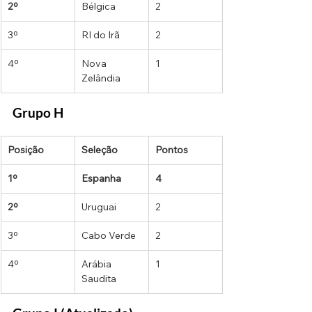
2º
Bélgica
2
3º
RI do Irã
2
4º
Nova 
1
Zelândia
Grupo H
Posição
Seleção
Pontos
1º
Espanha
4
2º
Uruguai
2
3º
Cabo Verde
2
4º
Arábia 
1
Saudita