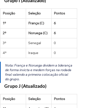
Grupo I (Atualizado)
Posição
Seleção
Pontos
1º
França (C)
6
2º
Noruega (C)
6
3º
Senegal
0
4º
Iraque
0
Nota: França e Noruega dividem a liderança 
de forma invicta e medem forças na rodada 
final valendo a primeira colocação oficial 
do grupo.
Grupo J (Atualizado)
Posição
Seleção
Pontos