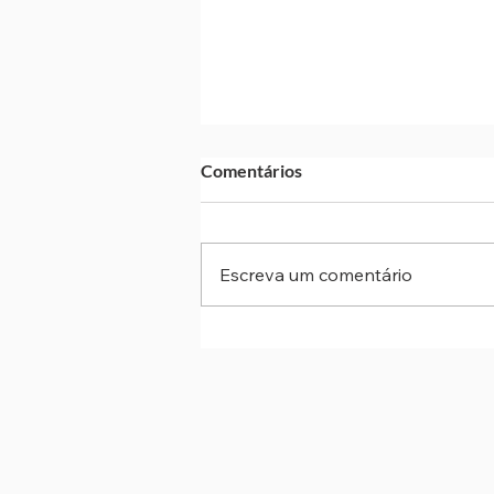
Comentários
Escreva um comentário
Taxa Selic cai para 14% ao ano
quarta redução consecutiva d
Copom