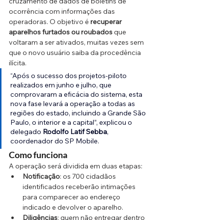
cruzamento de dados de boletins de 
ocorrência com informações das 
operadoras. O objetivo é 
recuperar 
aparelhos furtados ou roubados
 que 
voltaram a ser ativados, muitas vezes sem 
que o novo usuário saiba da procedência 
ilícita.
“Após o sucesso dos projetos-piloto 
realizados em junho e julho, que 
comprovaram a eficácia do sistema, esta 
nova fase levará a operação a todas as 
regiões do estado, incluindo a Grande São 
Paulo, o interior e a capital”, explicou o 
delegado 
Rodolfo Latif Sebba
, 
coordenador do SP Mobile.
Como funciona
A operação será dividida em duas etapas:
Notificação
: os 700 cidadãos 
identificados receberão intimações 
para comparecer ao endereço 
indicado e devolver o aparelho.
Diligências
: quem não entregar dentro 