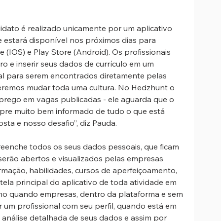
dato é realizado unicamente por um aplicativo 
 estará disponível nos próximos dias para 
(IOS) e Play Store (Android). Os profissionais 
ro e inserir seus dados de currículo em um 
 para serem encontrados diretamente pelas 
eremos mudar toda uma cultura. No Hedzhunt o 
mprego em vagas publicadas - ele aguarda que o 
pre muito bem informado de tudo o que está 
ta e nosso desafio”, diz Pauda.
preenche todos os seus dados pessoais, que ficam 
 serão abertos e visualizados pelas empresas 
ormação, habilidades, cursos de aperfeiçoamento, 
a tela principal do aplicativo de toda atividade em 
omo quando empresas, dentro da plataforma e sem 
r um profissional com seu perfil, quando está em 
 análise detalhada de seus dados e assim por 