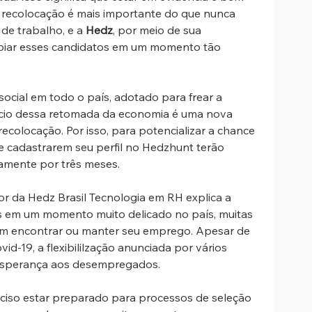
recolocação é mais importante do que nunca 
de trabalho, e a 
Hedz
, por meio de sua 
poiar esses candidatos em um momento tão 
cial em todo o país, adotado para frear a 
nício dessa retomada da economia é uma nova 
olocação. Por isso, para potencializar a chance 
se cadastrarem seu perfil no Hedzhunt terão 
amente por três meses.
or da Hedz Brasil Tecnologia em RH explica a 
s em um momento muito delicado no país, muitas 
em encontrar ou manter seu emprego. Apesar de 
id-19, a flexibililzação anunciada por vários 
sperança aos desempregados.
eciso estar preparado para processos de seleção 