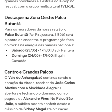
grandes novidades é a estreia do K-pop no 
festival, com o grupo multicultural 
1VERSE
.
Destaque na Zona Oeste: Palco 
Butantã
Para os moradores da nossa região, o 
Palco Butantã
 (Av. Pirajussara, 3.866) será 
o ponto de encontro. A programação foca 
no rock e na energia das bandas nacionais:
Sábado (23/05) - 17h30:
 Black Pantera
Domingo (24/05) - 17h00:
 Biquíni 
Cavadão
Centro e Grandes Palcos
O 
Vale do Anhangabaú
 continua sendo o 
coração da Virada, recebendo 
João Carlos 
Martins com a Mocidade Alegre
 na 
abertura e fechando o domingo com o 
pagode de 
Alexandre Pires
. No 
Palco São 
João
, o público poderá conferir desde o 
clássico de 
Sidney Magal
 até o furacão 