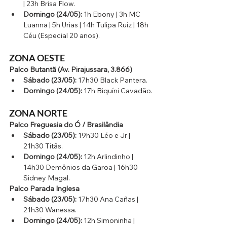
| 23h Brisa Flow.
Domingo (24/05):
 1h Ebony | 3h MC 
Luanna | 5h Urias | 14h Tulipa Ruiz | 18h 
Céu (Especial 20 anos).
ZONA OESTE 
Palco Butantã (Av. Pirajussara, 3.866)
Sábado (23/05):
 17h30 Black Pantera.
Domingo (24/05):
 17h Biquíni Cavadão.
ZONA NORTE
Palco Freguesia do Ó / Brasilândia
Sábado (23/05):
 19h30 Léo e Jr | 
21h30 Titãs.
Domingo (24/05):
 12h Arlindinho | 
14h30 Demônios da Garoa | 16h30 
Sidney Magal.
Palco Parada Inglesa
Sábado (23/05):
 17h30 Ana Cañas | 
21h30 Wanessa.
Domingo (24/05):
 12h Simoninha | 