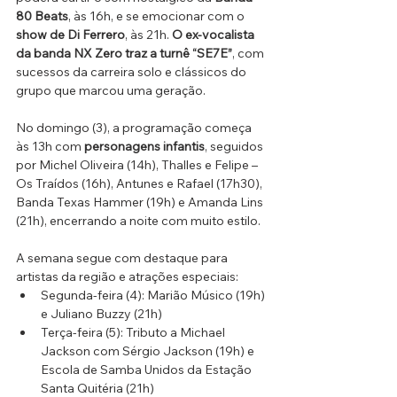
80 Beats
, às 16h, e se emocionar com o 
show de Di Ferrero
, às 21h. 
O ex-vocalista 
da banda NX Zero traz a turnê “SE7E”
, com 
sucessos da carreira solo e clássicos do 
grupo que marcou uma geração.
No domingo (3), a programação começa 
às 13h com 
personagens infantis
, seguidos 
por Michel Oliveira (14h), Thalles e Felipe – 
Os Traídos (16h), Antunes e Rafael (17h30), 
Banda Texas Hammer (19h) e Amanda Lins 
(21h), encerrando a noite com muito estilo.
A semana segue com destaque para 
artistas da região e atrações especiais:
Segunda-feira (4): Marião Músico (19h) 
e Juliano Buzzy (21h)
Terça-feira (5): Tributo a Michael 
Jackson com Sérgio Jackson (19h) e 
Escola de Samba Unidos da Estação 
Santa Quitéria (21h)