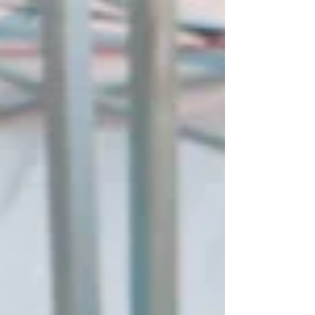
inscrições para o 1º Pedalando Sem Fronteiras ,
passeio ciclístico que será realizado no dia 16 de
novembro de 2025 (domingo) . O evento é
gratuito, aberto a todas as idades e promete
integrar ciclistas de Cotia e Carapicuíba em um
grande movimento pela sustentabilidade, cultura
regional e qualidade de vida . As inscrições já
podem ser feitas de forma online pelo link:
https://tin