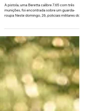
arma de fogo na Favela do Dema,
em Carapicuíba
A pistola, uma Beretta calibre 7.65 com três
munições, foi encontrada sobre um guarda-
roupa Neste domingo, 26, policiais militares do
33ºBPM/M apreenderam uma arma de fogo em
uma casa na Favela do Dema , em Carapicuíba .
A ação aconteceu após denúncia de que um
homem estaria portando arma, praticando
violência doméstica e armazenando drogas no
local. Ao chegarem à residência, os policiais
fizeram contato com a esposa do denunciado,
que informou não ter conhecimento dos fato