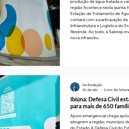
produção de água tratada e vai
região Acontece nesta quinta-fe
Estação de Tratamento de Água
contará com a participação da 
Infraestrutura e Logística do E
Resende. Ao todo, a Sabesp inv
nova infraestru
Da Redação
20 de abr.
2 min de leitur
Ibiúna: Defesa Civil es
para mais de 650 famíl
Apoio emergencial chega após
atingirem a região; município
do Estado A Defesa Civil do Es