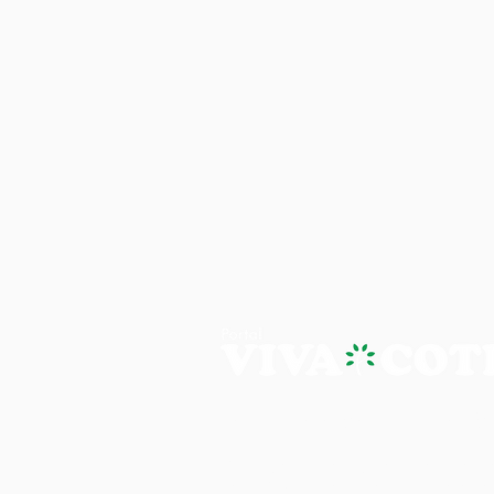
PORTAL VIVA COTIA - A NOTÍ
Os artigos, reportagens e comentári
Portal Viva e são de inteira responsab