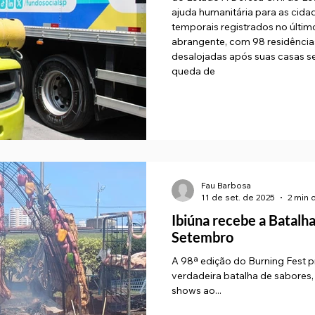
ajuda humanitária para as cidad
temporais registrados no último
abrangente, com 98 residências
desalojadas após suas casas se
queda de
Fau Barbosa
11 de set. de 2025
2 min d
Ibiúna recebe a Batalha de Assadores de 12 a 14 de
Setembro
A 98ª edição do Burning Fest 
verdadeira batalha de sabores, 
shows ao...