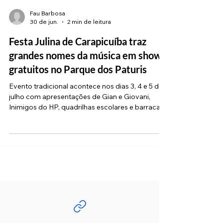
Fau Barbosa
30 de jun.
2 min de leitura
Festa Julina de Carapicuíba traz
grandes nomes da música em shows
gratuitos no Parque dos Paturis
Evento tradicional acontece nos dias 3, 4 e 5 de
julho com apresentações de Gian e Giovani,
Inimigos do HP, quadrilhas escolares e barracas
de comidas típicas O mês de julho vai começar
com muita música, dança e comidas típicas na
região. A Prefeitura de Carapicuíba realiza, nos
dias 3, 4 e 5 de julho, a tradicional Festa Julina de
Carapicuíba no Parque dos Paturis. Com entrada
totalmente gratuita e início a partir das 17 horas,
o evento promete atrair milhares de moradores e