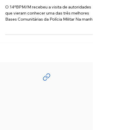
visita a Base Comunitária dos
Remédios
O 14ºBPM/M recebeu a visita de autoridades
que vieram conhecer uma das três melhores
Bases Comunitárias da Polícia Militar Na manhã
desta...