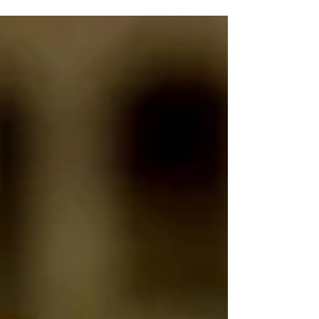
junho em frente à Prefeitura; vagas são limitadas
e exigem inscrição prévia na internet (Divulgação:
PMC) A cidade de Cotia recebe, a partir desta
sexta-feira (19) até o dia 25 de junho, o programa
Castra+SP. A iniciativa oferece castração
gratuita para cães e gatos e é realizada por meio
de uma parceria entre o Departamento de
Vigilância em Saúde da Secretaria de Saúde de
Cotia e o Governo Federal. A estrutura de
atendimento está