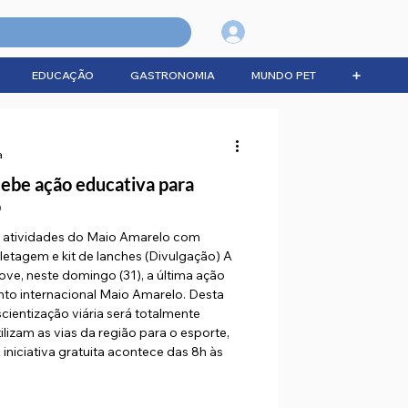
Login
EDUCAÇÃO
GASTRONOMIA
MUNDO PET
➕
a
cebe ação educativa para
o
as atividades do Maio Amarelo com
letagem e kit de lanches (Divulgação) A
ve, neste domingo (31), a última ação
to internacional Maio Amarelo. Desta
cientização viária será totalmente
ilizam as vias da região para o esporte,
 iniciativa gratuita acontece das 8h às