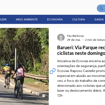
AZER
MEIO AMBIENTE
ECONOMIA
CULTURA
SAÚDE
Fau Barbosa
29 de mai.
2 min de leitur
Barueri: Via Parque re
ciclistas neste doming
Iniciativa da Ecovias encerra 
orientações de segurança, panf
Ecovias Raposo Castello promo
especial em alusão ao movimen
vez, o foco do trabalho de cons
direcionado aos ciclistas que ut
lazer ou deslocamento diário. A
12h