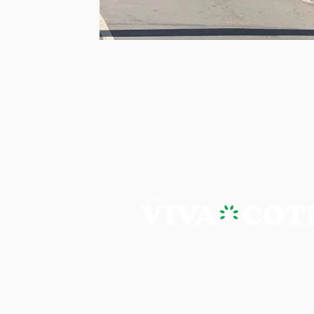
PORTAL VIVA COTIA - A NOTÍ
Os artigos, reportagens e comentári
Portal Viva e são de inteira responsab