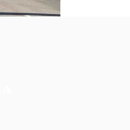
NO
CIA MAIS COMPLETA DA REGIÃO
os, não refletem necessariamente a opinião do
ilidade de seus autores.
CO