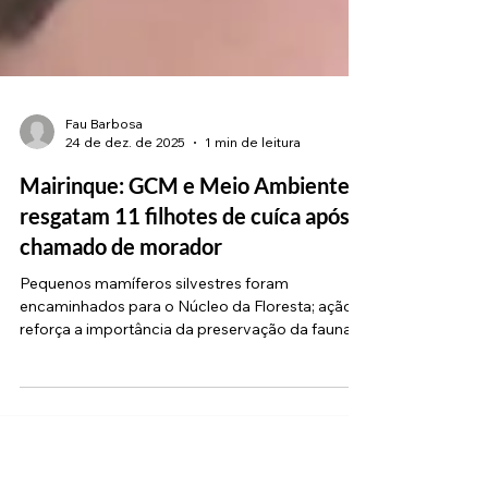
Fau Barbosa
24 de dez. de 2025
1 min de leitura
Mairinque: GCM e Meio Ambiente
resgatam 11 filhotes de cuíca após
chamado de morador
Pequenos mamíferos silvestres foram
encaminhados para o Núcleo da Floresta; ação
reforça a importância da preservação da fauna
local Uma ação integrada entre a Guarda Civil
Municipal (GCM) e a Secretaria de Meio
Ambiente da Prefeitura de Mairinque realizou o
resgate de 11 filhotes de cuíca-de-três-listras . A