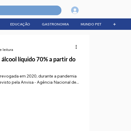
Login
EDUCAÇÃO
GASTRONOMIA
MUNDO PET
➕
e leitura
álcool líquido 70% a partir do
 revogada em 2020, durante a pandemia
evisto pela Anvisa - Agência Nacional de...