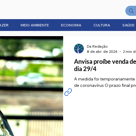
AZER
MEIO AMBIENTE
ECONOMIA
CULTURA
SAÚDE
Da Redação
8 de abr. de 2024
2 min d
Anvisa proíbe venda de 
dia 29/4
A medida foi temporariamente
de coronavírus O prazo final pr