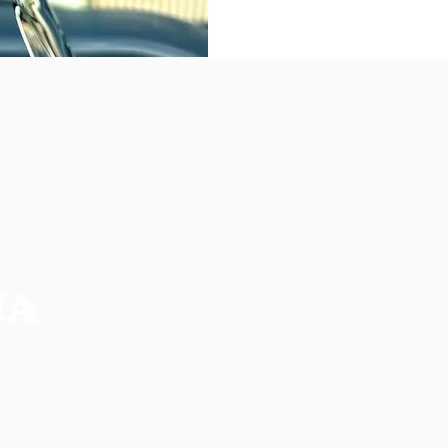
NO
CIA MAIS COMPLETA DA REGIÃO
os, não refletem necessariamente a opinião do
ilidade de seus autores.
CO