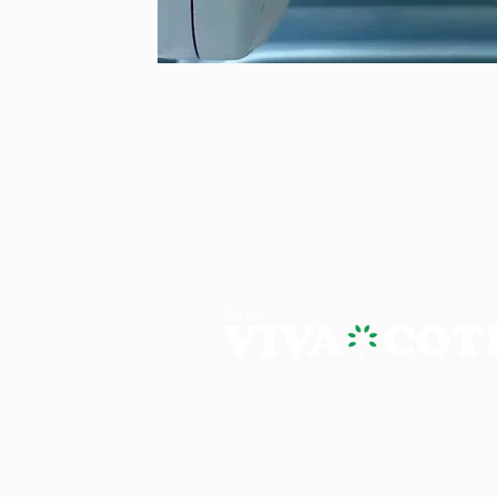
PORTAL VIVA COTIA - A NOTÍ
Os artigos, reportagens e comentári
Portal Viva e são de inteira responsab