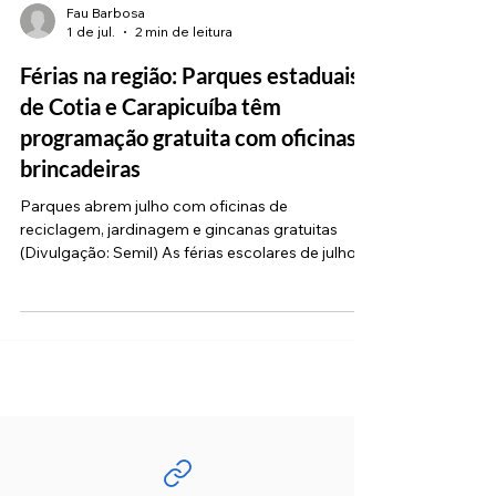
Fau Barbosa
1 de jul.
2 min de leitura
Férias na região: Parques estaduais
de Cotia e Carapicuíba têm
programação gratuita com oficinas e
brincadeiras
Parques abrem julho com oficinas de
reciclagem, jardinagem e gincanas gratuitas
(Divulgação: Semil) As férias escolares de julho
chegaram e, para quem busca uma
programação especial sem ir longe, os parques
urbanos administrados pela Secretaria de Meio
Ambiente, Infraestrutura e Logística do Estado
de São Paulo (Semil) prepararam uma agenda
recheada de atividades gratuitas na nossa
região. Durante todo o mês, o Parque Jequitibá
(em Cotia) e o Parque Gabriel Chucre (em