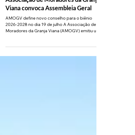
Eleição e prestação de contas:
Associação de Moradores da Granja
Viana convoca Assembleia Geral
AMOGV define novo conselho para o biênio
2026-2028 no dia 19 de julho A Associação de
Moradores da Granja Viana (AMOGV) emitiu um
edital de convocação para todos os seus
associados, residentes e interessados
participarem da próxima Assembleia Geral
Ordinária. O encontro está marcado para o dia
19 de julho de 2026 (domingo), com a primeira
chamada programada para as 10h e a segunda
chamada para as 10h30, na sede da entidade,
localizada na Avenida Dona Cherubina Viana, nº
1.789