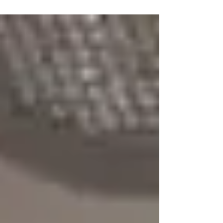
Seguros' A Polícia Civil de São Paulo, por meio
de uma ação conjunta da Delegacia de Barueri e
da Delegacia Seccional de Carapicuíba, prendeu
na última quinta-feira, 14, dois criminosos que
estavam foragidos da Justiça. As prisões
ocorreram durante a Operação Caminhos
Seguros, uma iniciativa nacional voltada ao
combate à violência e à exploração s