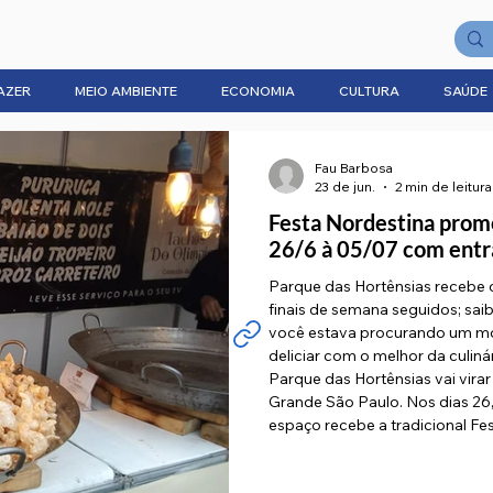
AZER
MEIO AMBIENTE
ECONOMIA
CULTURA
SAÚDE
Fau Barbosa
23 de jun.
2 min de leitura
Festa Nordestina prome
26/6 à 05/07 com entr
Parque das Hortênsias recebe o
finais de semana seguidos; sai
você estava procurando um moti
deliciar com o melhor da culinár
Parque das Hortênsias vai virar
Grande São Paulo. Nos dias 26, 
espaço recebe a tradicional Fe