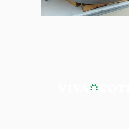
PORTAL VIVA COTIA - A NOTÍ
Os artigos, reportagens e comentári
Portal Viva e são de inteira responsab