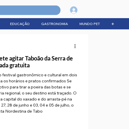
Login
EDUCAÇÃO
GASTRONOMIA
MUNDO PET
➕
te agitar Taboão da Serra de
ada gratuita
 festival gastronômico e cultural em dois
ba os horários e pratos confirmados Se
vo para tirar a poeira das botas e se
ia regional, o seu destino está traçado. O
 a capital do xaxado e do arrasta-pé na
27, 28 de junho e 03, 04 e 05 de julho, o
sta Nordestina de Tabo