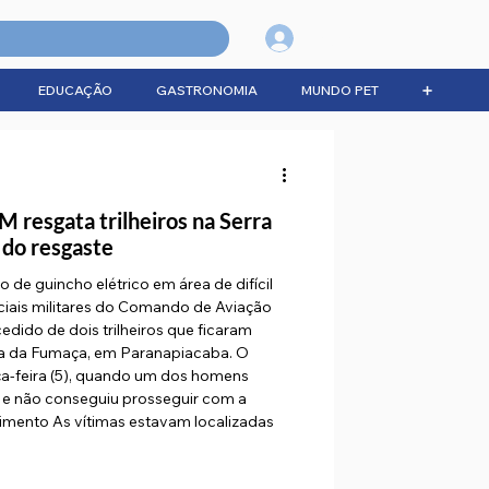
Login
EDUCAÇÃO
GASTRONOMIA
MUNDO PET
➕
M resgata trilheiros na Serra
 do resgaste
 de guincho elétrico em área de difícil
iais militares do Comando de Aviação
dido de dois trilheiros que ficaram
ra da Fumaça, em Paranapiacaba. O
rça-feira (5), quando um dos homens
 e não conseguiu prosseguir com a
imento As vítimas estavam localizadas