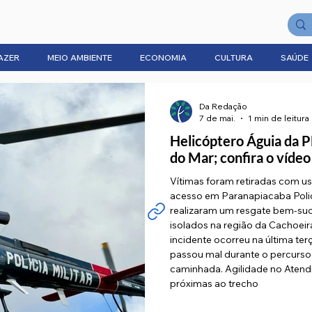
AZER
MEIO AMBIENTE
ECONOMIA
CULTURA
SAÚDE
Da Redação
7 de mai.
1 min de leitura
Helicóptero Águia da P
do Mar; confira o vídeo
Vítimas foram retiradas com uso
acesso em Paranapiacaba Polic
realizaram um resgate bem-suce
isolados na região da Cachoei
incidente ocorreu na última te
passou mal durante o percurso
caminhada. Agilidade no Atend
próximas ao trecho