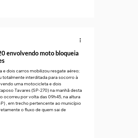
20 envolvendo moto bloqueia
es
ta e dois carros mobilizou resgate aéreo;
u totalmente interditada para socorro à
lvendo uma motocicleta e dois
Raposo Tavares (SP-270) na manhã desta
isão ocorreu por volta das 09h45, na altura
 SP) , em trecho pertencente ao município
retamente o fluxo de quem sai de