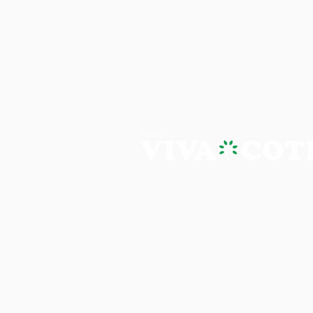
PORTAL VIVA COTIA - A NOTÍ
Os artigos, reportagens e comentári
Portal Viva e são de inteira responsab
É proibida a reprodução, edição e pu
site, sem autorização expressa do Por
imagens do site, em qualquer meio 
consulta e aprovação, conforme lei n
Autoral e Direito de Uso da Imagem no