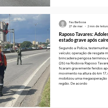
Fau Barbosa
27 de mar.
2 min de leitur
Raposo Tavares: Adole
estado grave após caí
Segundo a Polícia, testemunhas
veículo; operação de resgate m
brincadeira perigosa terminou e
(26) na Rodovia Raposo Tavare
ficaram gravemente feridos a
movimento na altura do km 17, n
mobilizou uma megaoperação de
região. De acordo