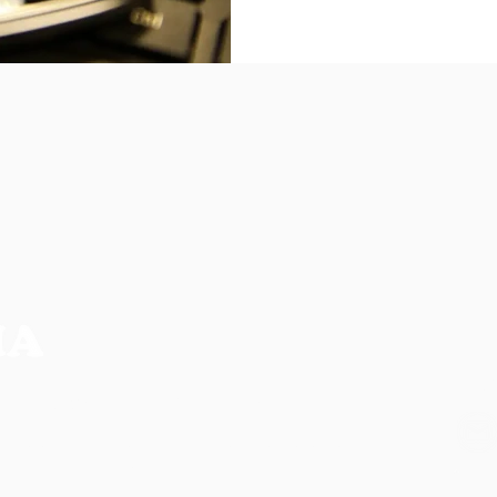
NO
CIA MAIS COMPLETA DA REGIÃO
os, não refletem necessariamente a opinião do
ilidade de seus autores.
CO