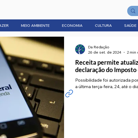
AZER
MEIO AMBIENTE
ECONOMIA
CULTURA
SAÚDE
Da Redação
26 de set. de 2024
2 min 
Receita permite atuali
declaração do Imposto
Possibilidade foi autorizada po
a última terça-feira, 24, até o d