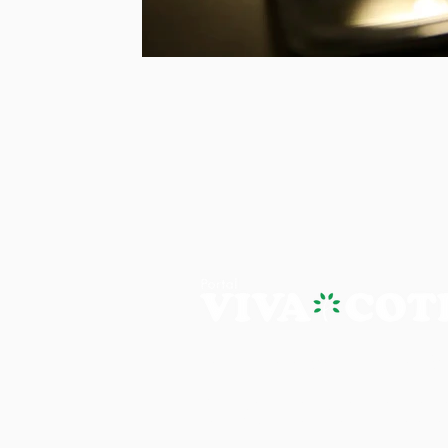
PORTAL VIVA COTIA - A NOTÍ
Os artigos, reportagens e comentári
Portal Viva e são de inteira responsab