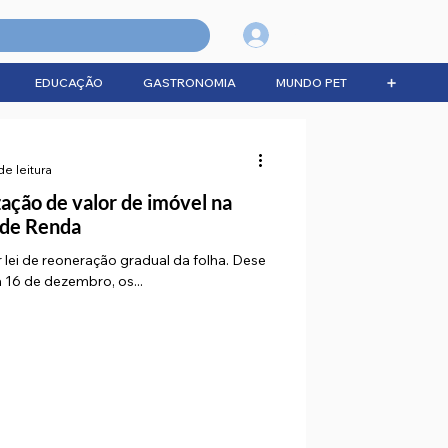
Login
EDUCAÇÃO
GASTRONOMIA
MUNDO PET
➕
de leitura
zação de valor de imóvel na
 de Renda
r lei de reoneração gradual da folha. Dese
ia 16 de dezembro, os...