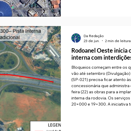
Da Redação
23 de jun.
2 min de leitura
Rodoanel Oeste inicia o
interna com interdiçõe
Bloqueios começam entre os qu
vão até setembro (Divulgação)
(SP-021) precisa ficar atento à
concessionária que administra 
feira (22) as obras para a impla
interna da rodovia. Os serviço
20+000 e 19+300. A iniciativa