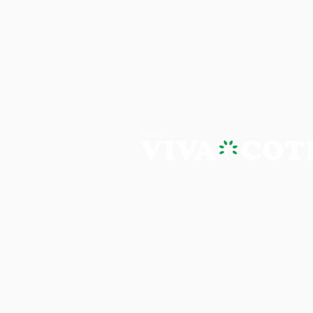
PORTAL VIVA COTIA - A NOTÍ
Os artigos, reportagens e comentári
Portal Viva e são de inteira responsab
É proibida a reprodução, edição e pu
site, sem autorização expressa do Por
imagens do site, em qualquer meio 
consulta e aprovação, conforme lei n
Autoral e Direito de Uso da Imagem no