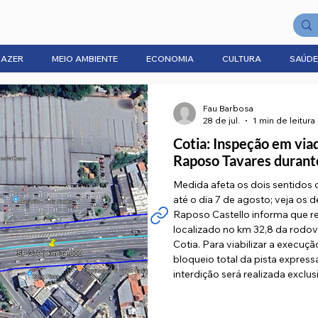
LAZER
MEIO AMBIENTE
ECONOMIA
CULTURA
SAÚDE
Fau Barbosa
28 de jul.
1 min de leitura
Cotia: Inspeção em via
Raposo Tavares durante
Medida afeta os dois sentidos d
até o dia 7 de agosto; veja os 
Raposo Castello informa que re
localizado no km 32,8 da rodov
Cotia. Para viabilizar a execu
bloqueio total da pista expres
interdição será realizada excl