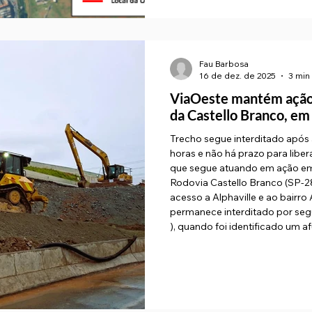
Fau Barbosa
16 de dez. de 2025
3 min 
ViaOeste mantém ação 
da Castello Branco, em
Trecho segue interditado após
horas e não há prazo para liberaçã
que segue atuando em ação emergencial na alça de a
Rodovia Castello Branco (SP-280
acesso a Alphaville e ao bairro Aldeia de Barueri (Aldeinha) . O local
permanece interditado por segurança desde a última quarta