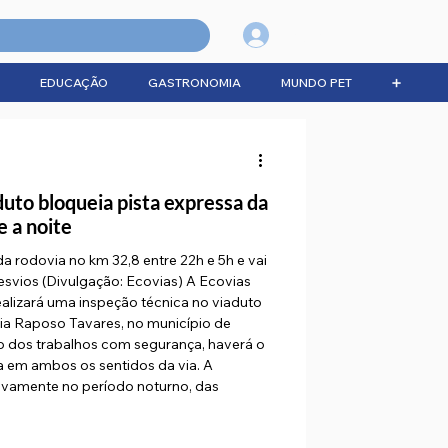
Login
EDUCAÇÃO
GASTRONOMIA
MUNDO PET
➕
duto bloqueia pista expressa da
 a noite
a rodovia no km 32,8 entre 22h e 5h e vai
desvios (Divulgação: Ecovias) A Ecovias
alizará uma inspeção técnica no viaduto
ia Raposo Tavares, no município de
ção dos trabalhos com segurança, haverá o
sa em ambos os sentidos da via. A
usivamente no período noturno, das