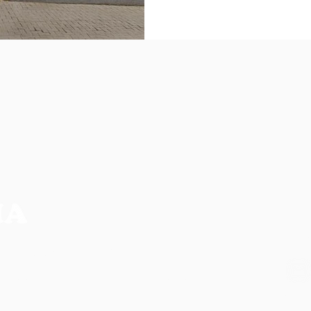
NO
CIA MAIS COMPLETA DA REGIÃO
os, não refletem necessariamente a opinião do
ilidade de seus autores.
CO