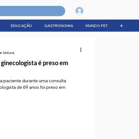
Login
EDUCAÇÃO
GASTRONOMIA
MUNDO PET
➕
e leitura
ginecologista é preso em
da paciente durante uma consulta
logista de 69 anos foi preso em