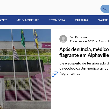
AZER
MEIO AMBIENTE
ECONOMIA
CULTURA
SAÚDE
Fau Barbosa
21 de jan. de 2025
2 min d
Após denúncia, médico 
flagrante em Alphaville
Ele é suspeito de ter abusado 
ginecológica Um médico gineco
flagrante na...