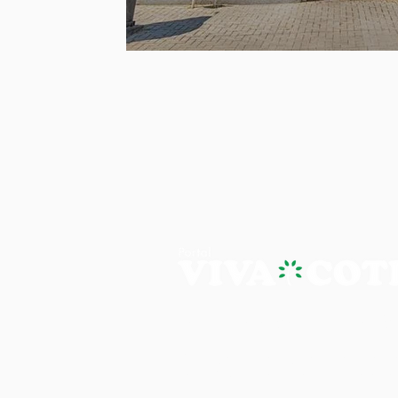
PORTAL VIVA COTIA - A NOTÍ
Os artigos, reportagens e comentári
Portal Viva e são de inteira responsab