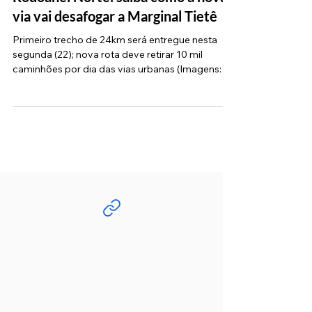
SP inaugura o primeiro trecho do
Rodoanel Norte: saiba como a nova
via vai desafogar a Marginal Tietê
Primeiro trecho de 24km será entregue nesta
segunda (22); nova rota deve retirar 10 mil
caminhões por dia das vias urbanas (Imagens:
Divulgação/Governo de SP) Nesta segunda-
feira, 22, o Governo de SP inaugura o primeiro
trecho do Rodoanel Norte marcando um passo
histórico para a mobilidade da Região
Metropolitana. A entrega dos primeiros 24
quilômetros, que ligam as rodovias Presidente
Dutra e Fernão Dias, tem como principal objetivo
redirecionar o tráfego pesado e desafoga