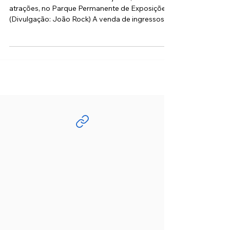
2025 terá tributo à black music
Festival acontece no dia 14 de junho, com 36
atrações, no Parque Permanente de Exposições.
(Divulgação: João Rock) A venda de ingressos...