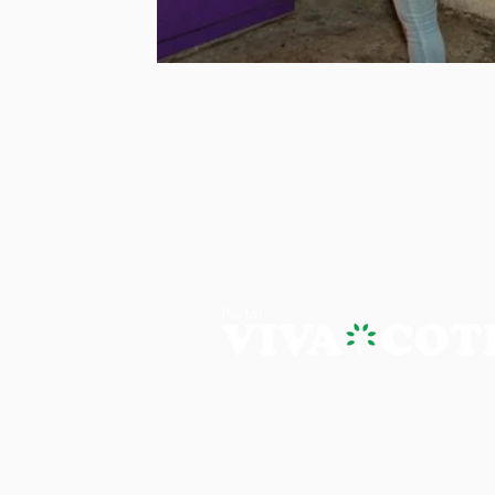
PORTAL VIVA COTIA - A NOTÍ
Os artigos, reportagens e comentári
Portal Viva e são de inteira responsab