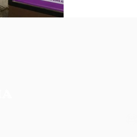
NO
CIA MAIS COMPLETA DA REGIÃO
os, não refletem necessariamente a opinião do
ilidade de seus autores.
CO