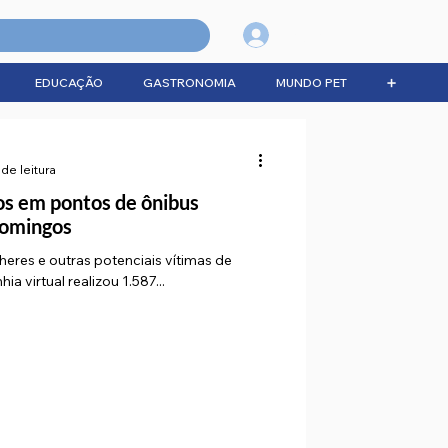
Login
EDUCAÇÃO
GASTRONOMIA
MUNDO PET
➕
 de leitura
s em pontos de ônibus
domingos
lheres e outras potenciais vítimas de
mpanhia virtual realizou 1.587...