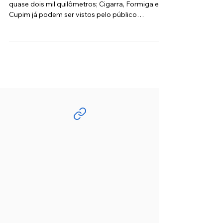
Primatas resgatados em Mato Grosso viajaram
quase dois mil quilômetros; Cigarra, Formiga e
Cupim já podem ser vistos pelo público
(Divulgação: ZooSP/Leandro Ferreira Amaral) O
Zoológico de São Paulo recebeu um reforço de
peso para a preservação da fauna nacional. Três
novos macacos-aranha-da-testa-branca (Ateles
marginatus) vindos de Sinop (MT) passaram a
integrar o programa de conservação da
instituição. Os novos moradores — batizados de
Cigarra, Formiga e Cupim — percorrera