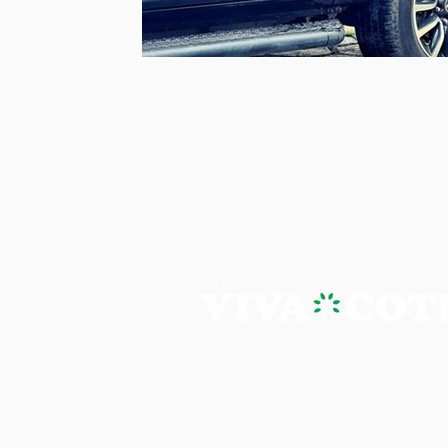
PORTAL VIVA COTIA - A NOTÍ
Os artigos, reportagens e comentári
Portal Viva e são de inteira responsab