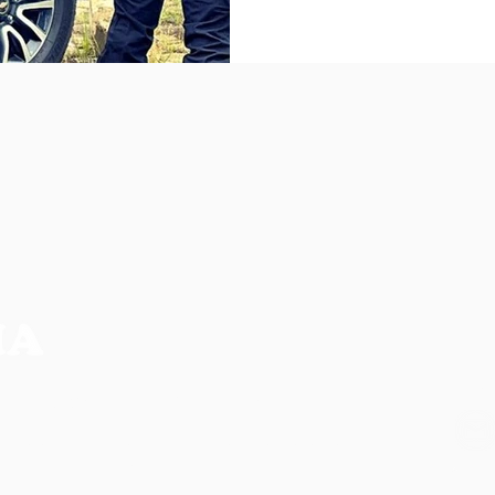
NO
CIA MAIS COMPLETA DA REGIÃO
os, não refletem necessariamente a opinião do
ilidade de seus autores.
CO