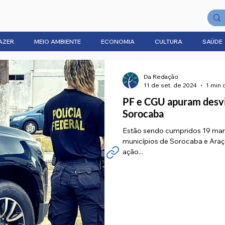
AZER
MEIO AMBIENTE
ECONOMIA
CULTURA
SAÚDE
Da Redação
11 de set. de 2024
1 min 
PF e CGU apuram desvi
Sorocaba
Estão sendo cumpridos 19 man
municípios de Sorocaba e Araço
ação...