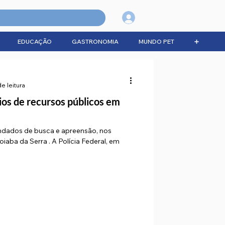
Login
EDUCAÇÃO
GASTRONOMIA
MUNDO PET
➕
de leitura
os de recursos públicos em
dados de busca e apreensão, nos
iaba da Serra . A Polícia Federal, em