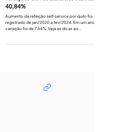
mostra que em quatro anos as
refeições em restaurantes subiram
40,84%
Aumento da refeição self-service por quilo foi
registrado de jan/2020 a fev/2024. Em um ano a
variação foi de 7,64%. Veja as dicas ao...