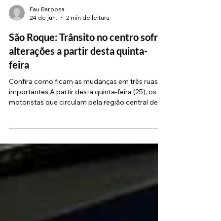
Fau Barbosa
24 de jun.
2 min de leitura
São Roque: Trânsito no centro sofre
alterações a partir desta quinta-
feira
Confira como ficam as mudanças em três ruas
importantes A partir desta quinta-feira (25), os
motoristas que circulam pela região central de
São Roque devem ficar atentos a uma série de
mudanças temporárias no trânsito. O avanço das
obras de reparo na Avenida Antonino Dias
Bastos vai exigir o bloqueio total da via em
ambos os sentidos em um trecho específico,
alterando a dinâmica de ruas no entorno.
Segundo a prefeitura, a readequação dos