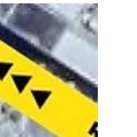
Araçariguama (Fotos:João Valério/Governo SP)
O Governo de São Paulo entregou nesta quarta-
feira, 1º de julho, a primeira etapa das obras de
duplicação da Rodovia Prefeito Lívio
Tagliassachi (SPA-053/280). Com um
investimento de R$ 174 milhões, a intervenção
amplia a capacidade operacional da via,
moderniz