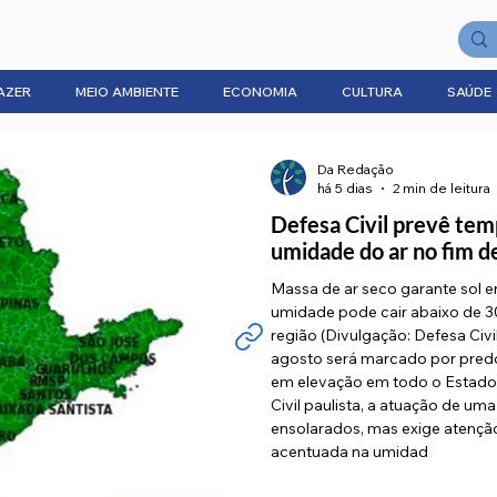
AZER
MEIO AMBIENTE
ECONOMIA
CULTURA
SAÚDE
Da Redação
há 5 dias
2 min de leitura
Defesa Civil prevê temp
umidade do ar no fim 
Massa de ar seco garante sol 
umidade pode cair abaixo de 3
região (Divulgação: Defesa Civ
agosto será marcado por pred
em elevação em todo o Estado
Civil paulista, a atuação de um
ensolarados, mas exige atençã
acentuada na umidad