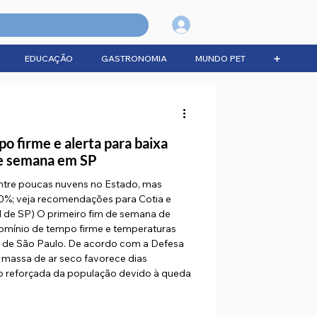
Login
EDUCAÇÃO
GASTRONOMIA
MUNDO PET
➕
o firme e alerta para baixa
de semana em SP
entre poucas nuvens no Estado, mas
0%; veja recomendações para Cotia e
il de SP) O primeiro fim de semana de
omínio de tempo firme e temperaturas
 de São Paulo. De acordo com a Defesa
a massa de ar seco favorece dias
o reforçada da população devido à queda