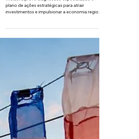
29 de jun.
2 min de leitura
Cotia fecha parceria com Sebrae
para mapear potencial turístico e
buscar selo de MIT
Iniciativa prevê diagnóstico especializado e
plano de ações estratégicas para atrair
investimentos e impulsionar a economia regional
A Prefeitura de Cotia deu um passo decisivo
para estruturar sua política pública voltada ao
setor de turismo. Por meio da Secretaria
Municipal de Turismo, a administração assinou
um termo de parceria técnica com o Sebrae para
realizar um mapeamento detalhado da região e
traçar diretrizes estratégicas que potencializem o
desenvolvimento local. A