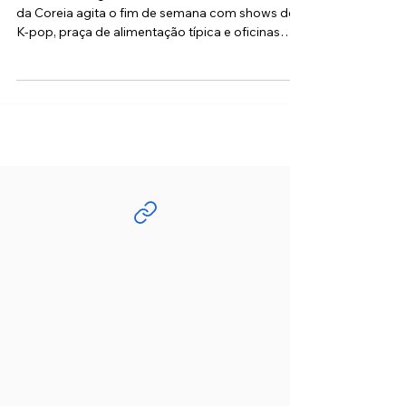
Fau Barbosa
25 de jun.
2 min de leitura
Festival gastronômico e cultural traz
o melhor da Coreia do Sul para o
centro de Osasco nos dias 04 e 05
de julho
Com entrada gratuita, evento Sabores e Luzes
da Coreia agita o fim de semana com shows de
K-pop, praça de alimentação típica e oficinas
artísticas Os fãs da cultura pop e das tradições
orientais já têm um encontro marcado na região
metropolitana de São Paulo. Nos dias 04 e 05 de
julho de 2026, o estacionamento da prefeitura
recebe o Festival Sabores e Luzes da Coreia,
organizado pelo Cola em Sampa. Com entrada
totalmente gratuita, o evento promete
transportar os visitantes em