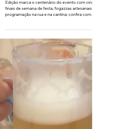
solidariedade no Bixiga
Edição marca o centenário do evento com cinco
finais de semana de festa, fogazzas artesanais e
programação na rua e na cantina; confira como
comprar ingressos e como chegar A tradicional
Festa da Achiropita, um dos principais eventos
culturais e gastronômicos de São Paulo, dá início
às suas celebrações no Bixiga. Criado em 1926 a
partir da união de imigrantes calabreses, o
evento chega ao seu centenário reunindo
milhares de visitantes ao longo dos cinco finais
de semana do mê