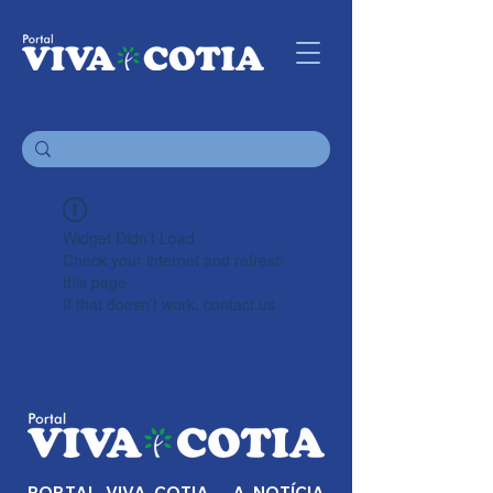
Widget Didn’t Load
Check your internet and refresh
this page.
If that doesn’t work, contact us.
PORTAL VIVA COTIA - A NOTÍCIA