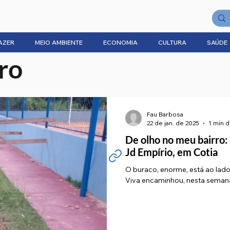
AZER
MEIO AMBIENTE
ECONOMIA
CULTURA
SAÚDE
ro
Fau Barbosa
22 de jan. de 2025
1 min d
De olho no meu bairro: 
Jd Empírio, em Cotia
O buraco, enorme, está ao lado 
Viva encaminhou, nesta sem