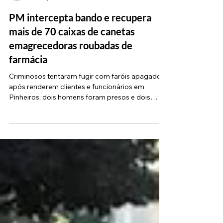
Fau Barbosa
15 de jul.
2 min de leitura
PM intercepta bando e recupera
mais de 70 caixas de canetas
emagrecedoras roubadas de
farmácia
Criminosos tentaram fugir com faróis apagados
após renderem clientes e funcionários em
Pinheiros; dois homens foram presos e dois
adolescentes apreendidos Uma ação rápida da
Polícia Militar na noite de terça-feira (14) resultou
na prisão de dois homens e na apreensão de
dois adolescentes que haviam acabado de
assaltar uma farmácia no bairro de Pinheiros, na
Zona Oeste de São Paulo. O grupo foi
interceptado enquanto tentava fugir com uma
grande quantidade de medicamentos de al