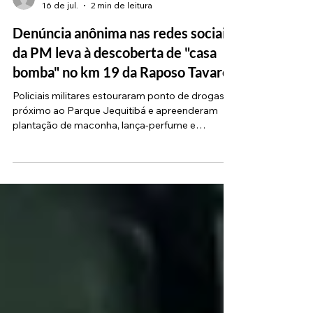
Fau Barbosa
16 de jul.
2 min de leitura
Denúncia anônima nas redes sociais
da PM leva à descoberta de "casa
bomba" no km 19 da Raposo Tavares
Policiais militares estouraram ponto de drogas
próximo ao Parque Jequitibá e apreenderam
plantação de maconha, lança-perfume e
maquinário de embalo Uma denúncia anônima
enviada diretamente aos canais digitais da
Polícia Militar resultou na descoberta e
desmantelamento de uma "casa bomba" — local
utilizado para o armazenamento, refino e
distribuição de entorpecentes — na Rua Nazir
Miguel, no bairro Raposo Tavares (altura do km
19 da rodovia, próximo ao Parque Jequitibá). A
açã