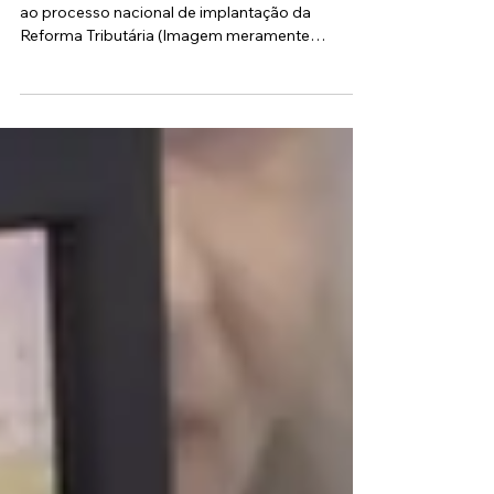
Sistema de notas fiscais eletrônicas
apresenta lentidão em Cotia
Em nota, a Prefeitura informou que fato se deve
ao processo nacional de implantação da
Reforma Tributária (Imagem meramente
ilustrativa produzida por IA) A Secretaria da
Fazenda da Prefeitura de Cotia emitiu uma nota
de esclarecimento dirigida a empresários,
contadores e emissores de documentos fiscais
sobre a lentidão observada no processamento
de notas fiscais eletrônicas no município. A
instabilidade é reflexo do processo de
implementação da Reforma Tributária em
âmbito na