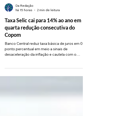
Da Redação
há 15 horas
2 min de leitura
Taxa Selic cai para 14% ao ano em
quarta redução consecutiva do
Copom
Banco Central reduz taxa básica de juros em 0,25
ponto percentual em meio a sinais de
desaceleração da inflação e cautela com o
cenário internacional O Comitê de Política
Monetária (Copom) do Banco Central (BC)
anunciou uma nova redução na Taxa Selic,
caindo de 14,25% para 14% ao ano. O corte de
0,25 ponto percentual marca a quarta redução
consecutiva da taxa básica de juros da
economia brasileira, mantendo o movimento de
flexibilização iniciado em março. A decisão foi
divulg