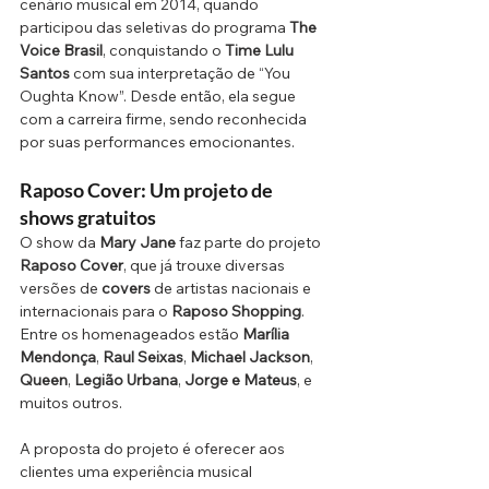
cenário musical em 2014, quando 
participou das seletivas do programa 
The 
Voice Brasil
, conquistando o 
Time Lulu 
Santos
 com sua interpretação de “You 
Oughta Know”. Desde então, ela segue 
com a carreira firme, sendo reconhecida 
por suas performances emocionantes.
Raposo Cover: Um projeto de 
shows gratuitos
O show da 
Mary Jane
 faz parte do projeto 
Raposo Cover
, que já trouxe diversas 
versões de 
covers
 de artistas nacionais e 
internacionais para o 
Raposo Shopping
. 
Entre os homenageados estão 
Marília 
Mendonça
, 
Raul Seixas
, 
Michael Jackson
, 
Queen
, 
Legião Urbana
, 
Jorge e Mateus
, e 
muitos outros. 
A proposta do projeto é oferecer aos 
clientes uma experiência musical 