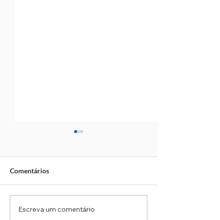
Comentários
Escreva um comentário
Itapevi realiza 2º Moto
Shopping Taboão