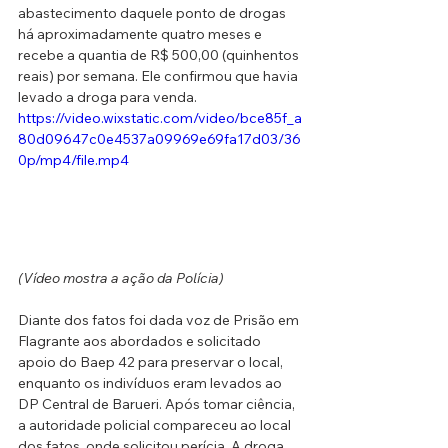
abastecimento daquele ponto de drogas 
há aproximadamente quatro meses e 
recebe a quantia de R$ 500,00 (quinhentos 
reais) por semana. Ele confirmou que havia 
levado a droga para venda. 
https://video.wixstatic.com/video/bce85f_a
80d09647c0e4537a09969e69fa17d03/36
0p/mp4/file.mp4
(Vídeo mostra a ação da Polícia)
Diante dos fatos foi dada voz de Prisão em 
Flagrante aos abordados e solicitado 
apoio do Baep 42 para preservar o local, 
enquanto os indivíduos eram levados ao 
DP Central de Barueri. Após tomar ciência, 
a autoridade policial compareceu ao local 
dos fatos, onde solicitou perícia. A droga 