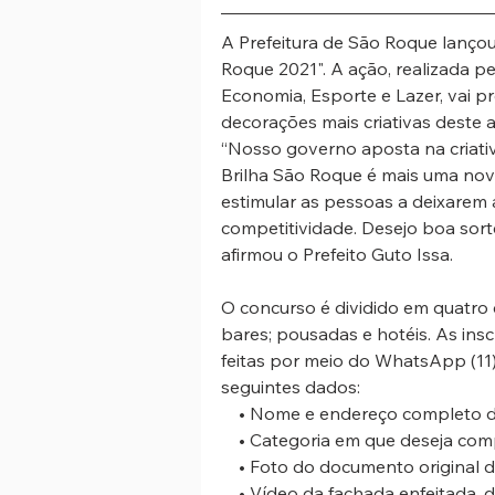
A Prefeitura de São Roque lançou
Roque 2021". A ação, realizada 
Economia, Esporte e Lazer, vai p
decorações mais criativas deste a
“Nosso governo aposta na criati
Brilha São Roque é mais uma nov
estimular as pessoas a deixarem 
competitividade. Desejo boa sort
afirmou o Prefeito Guto Issa. 
O concurso é dividido em quatro c
bares; pousadas e hotéis. As ins
feitas por meio do WhatsApp (1
seguintes dados:
    • Nome e endereço completo 
    • Categoria em que deseja com
    • Foto do documento original 
    • Vídeo da fachada enfeitada, de no máximo 30 segundos, gravado na horizontal 