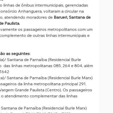
co linhas de ônibus intermunicipais, gerenciadas 
nsórcio Anhanguera, voltaram a circular na 
lo, atendendo moradores de 
Barueri, Santana de 
e Paulista. 
ovamente os passageiros metropolitanos com um 
omplemento de outras linhas intermunicipais e 
são as seguintes:
nia)/ Santana de Parnaíba (Residencial Burle 
o  das linhas metropolitanas 085, 264 e 804, além 
 T642
sta)/ Santana de Parnaíba (Residencial Burle Marx) 
ageiros da linha metropolitana principal 291.
 Vargem Grande Paulista (Centro). Os passageiros 
o atendimento complementar das linhas 
/ Santana de Parnaíba (Residencial Burle Marx) 