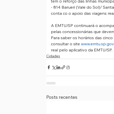
tem o reforço das linhas municipa
- 814 Barueri (Vale do Sol)/ San
conta co o apoio das viagens real
A EMTU/SP continuará o acompan
pelas concessionárias que devem
Para saber os horários das cinco 
consultar o site 
www.emtu.sp.gov
real pelo aplicativo da EMTU/SP.
Cidades
Posts recentes