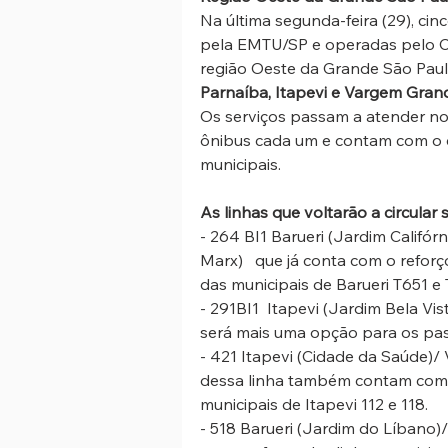
Na última segunda-feira (29), cin
pela EMTU/SP e operadas pelo Co
região Oeste da Grande São Pau
Parnaíba, Itapevi e Vargem Grand
Os serviços passam a atender n
ônibus cada um e contam com o c
municipais. 
As linhas que voltarão a circular 
- 264 BI1 Barueri (Jardim Califór
Marx)   que já conta com o reforç
das municipais de Barueri T651 e
- 291BI1  Itapevi (Jardim Bela Vi
será mais uma opção para os pass
- 421 Itapevi (Cidade da Saúde)/
dessa linha também contam com 
municipais de Itapevi 112 e 118. 
- 518 Barueri (Jardim do Líbano)