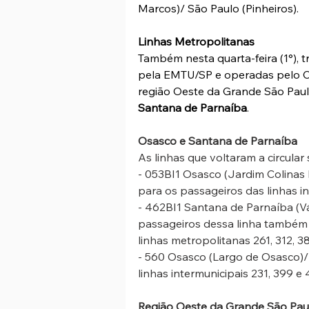
Marcos)/ São Paulo (Pinheiros).
Linhas Metropolitanas
Também nesta quarta-feira (1°), t
pela EMTU/SP e operadas pelo Co
região Oeste da Grande São Paul
Santana de Parnaíba
.
Osasco e Santana de Parnaíba
As linhas que voltaram a circular 
- 053BI1 Osasco (Jardim Colinas
para os passageiros das linhas in
- 462BI1 Santana de Parnaíba (V
passageiros dessa linha també
linhas metropolitanas 261, 312, 3
- 560 Osasco (Largo de Osasco)/
linhas intermunicipais 231, 399 e
Região Oeste da Grande São Pau