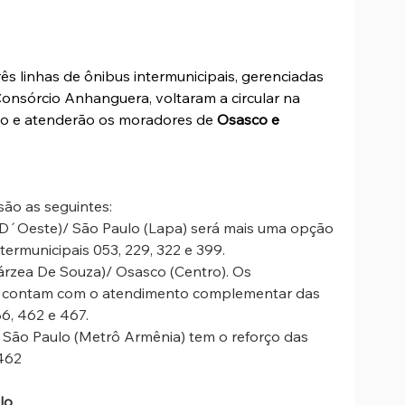
rês linhas de ônibus intermunicipais, gerenciadas 
nsórcio Anhanguera, voltaram a circular na 
o e atenderão os moradores de 
Osasco e 
são as seguintes:
 D´Oeste)/ São Paulo (Lapa) será mais uma opção 
termunicipais 053, 229, 322 e 399.
árzea De Souza)/ Osasco (Centro). Os 
m contam com o atendimento complementar das 
86, 462 e 467.
 São Paulo (Metrô Armênia) tem o reforço das 
 462
lo