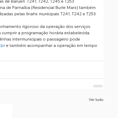
is de Barueri  T241, T242, T245 e T253
tana de Parnaíba (Residencial Burle Marx) também 
izadas pelas linahs municipais T241, T242 e T253.
hamento rigoroso da operação dos serviços 
 cumprir a programação horária estabelecida.
linhas intermunicipais o passageiro pode 
.br
 e também acompanhar a operação em tempo 
Ver tudo