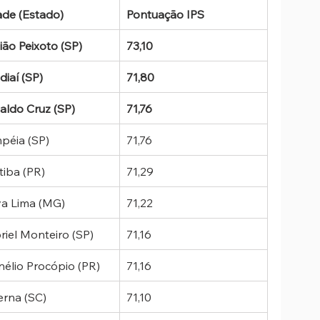
ade (Estado)
Pontuação IPS
ião Peixoto (SP)
73,10
iaí (SP)
71,80
aldo Cruz (SP)
71,76
péia (SP)
71,76
tiba (PR)
71,29
a Lima (MG)
71,22
riel Monteiro (SP)
71,16
nélio Procópio (PR)
71,16
erna (SC)
71,10