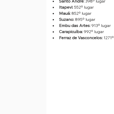
Santo André:
 398º lugar
Itapevi:
 552º lugar
Mauá:
 852º lugar
Suzano:
 895º lugar
Embu das Artes:
 913º lugar
Carapicuíba:
 992º lugar
Ferraz de Vasconcelos:
 1271º