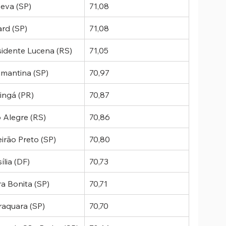
peva (SP)
71,08
ard (SP)
71,08
sidente Lucena (RS)
71,05
mantina (SP)
70,97
ingá (PR)
70,87
o Alegre (RS)
70,86
irão Preto (SP)
70,80
ília (DF)
70,73
ra Bonita (SP)
70,71
raquara (SP)
70,70