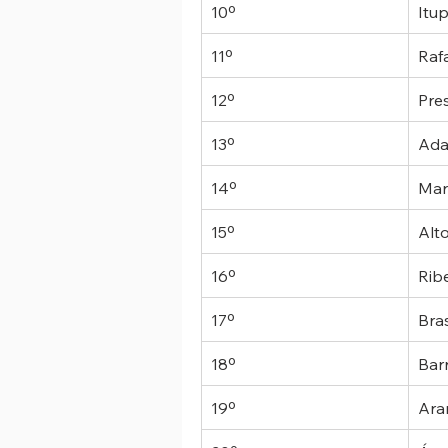
10º
Itu
11º
Raf
12º
Pre
13º
Ada
14º
Mar
15º
Alt
16º
Ribe
17º
Bras
18º
Bar
19º
Ara