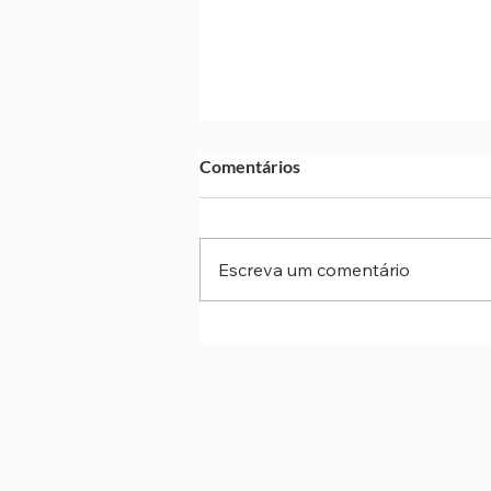
Comentários
Escreva um comentário
Taxa Selic cai para 14% ao ano
quarta redução consecutiva d
Copom