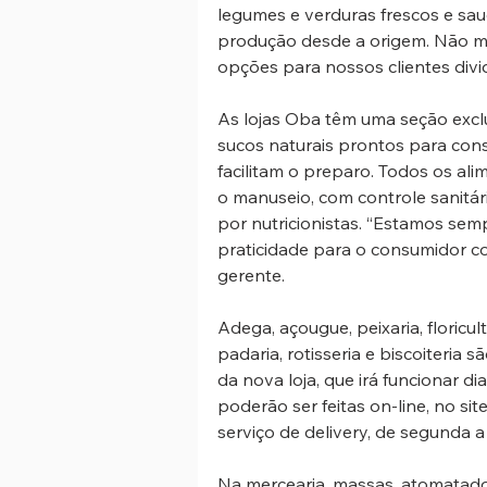
legumes e verduras frescos e sa
produção desde a origem. Não me
opções para nossos clientes divi
As lojas Oba têm uma seção exclu
sucos naturais prontos para cons
facilitam o preparo. Todos os ali
o manuseio, com controle sanitá
por nutricionistas. “Estamos sem
praticidade para o consumidor com
gerente.
Adega, açougue, peixaria, floricultu
padaria, rotisseria e biscoiteria 
da nova loja, que irá funcionar 
poderão ser feitas on-line, no sit
serviço de delivery, de segunda a
Na mercearia, massas, atomatados,