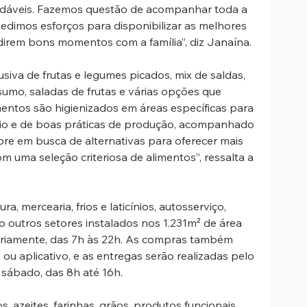
udáveis. Fazemos questão de acompanhar toda a 
dimos esforços para disponibilizar as melhores 
direm bons momentos com a família”, diz Janaína.
siva de frutas e legumes picados, mix de saldas, 
umo, saladas de frutas e várias opções que 
mentos são higienizados em áreas específicas para 
rio e de boas práticas de produção, acompanhado 
pre em busca de alternativas para oferecer mais 
 uma seleção criteriosa de alimentos”, ressalta a 
ra, mercearia, frios e laticínios, autosserviço, 
são outros setores instalados nos 1.231
m² de área 
diariamente, das 7h às 22h. As compras também 
e ou aplicativo, e as entregas serão realizadas pelo 
 sábado, das 8h até 16h.
 azeites, farinhas, grãos, produtos funcionais, 