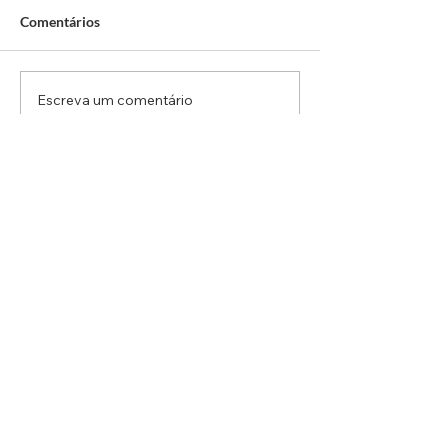
Comentários
Escreva um comentário
Violência Doméstica:
Barueri: Idoso d
Equipe Guardiã Maria da
morre após ser a
Penha de São Roque
por BMW em Alp
realiza três prisões em
flagrante em três dias