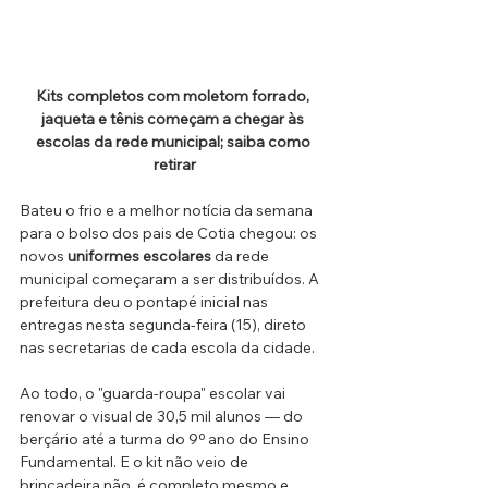
Kits completos com moletom forrado, 
jaqueta e tênis começam a chegar às 
escolas da rede municipal; saiba como 
retirar
Bateu o frio e a melhor notícia da semana 
para o bolso dos pais de Cotia chegou: os 
novos 
uniformes escolares
 da rede 
municipal começaram a ser distribuídos. A 
prefeitura deu o pontapé inicial nas 
entregas nesta segunda-feira (15), direto 
nas secretarias de cada escola da cidade. 
Ao todo, o "guarda-roupa" escolar vai 
renovar o visual de 30,5 mil alunos — do 
berçário até a turma do 9º ano do Ensino 
Fundamental. E o kit não veio de 
brincadeira não, é completo mesmo e 