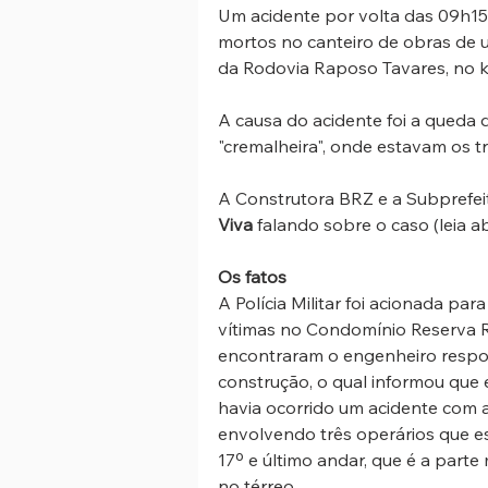
Um acidente por volta das 09h15 
mortos no canteiro de obras de 
da Rodovia Raposo Tavares, no km
A causa do acidente foi a queda
"cremalheira", onde estavam os tr
A Construtora BRZ e a Subprefe
Viva
 falando sobre o caso (leia ab
Os fatos
A Polícia Militar foi acionada pa
vítimas no Condomínio Reserva Ra
encontraram o engenheiro respon
construção, o qual informou que
havia ocorrido um acidente com a
envolvendo três operários que e
17º e último andar, que é a parte
no térreo. 