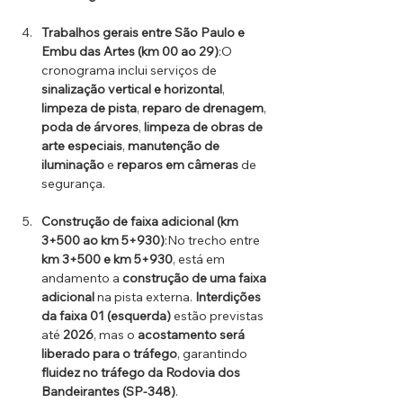
Trabalhos gerais entre São Paulo e 
Embu das Artes (km 00 ao 29)
:O 
cronograma inclui serviços de 
sinalização vertical e horizontal
, 
limpeza de pista
, 
reparo de drenagem
, 
poda de árvores
, 
limpeza de obras de 
arte especiais
, 
manutenção de 
iluminação
 e 
reparos em câmeras
 de 
segurança.
Construção de faixa adicional (km 
3+500 ao km 5+930)
:No trecho entre 
km 3+500 e km 5+930
, está em 
andamento a 
construção de uma faixa 
adicional
 na pista externa. 
Interdições 
da faixa 01 (esquerda)
 estão previstas 
até 
2026
, mas o 
acostamento será 
liberado para o tráfego
, garantindo 
fluidez no tráfego da Rodovia dos 
Bandeirantes (SP-348)
.