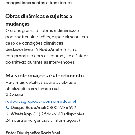
congestionamentos
 e 
transtornos
.
Obras dinâmicas e sujeitas a 
mudanças
O cronograma de obras é 
dinâmico
 e 
pode sofrer alterações, especialmente em 
caso de 
condições climáticas 
desfavoráveis
. A 
RodoAnel
 reforça o 
compromisso com a segurança e a fluidez 
do tráfego durante as intervenções.
Mais informações e atendimento
Para mais detalhes sobre as obras e 
atualizações em tempo real:
🌐 Acesse: 
rodovias.grupoccr.com.br/rodoanel
📞
Disque RodoAnel
: 0800 7736699
📱 
WhatsApp
: (11) 2664-6140 (disponível 
24h para emergências e informações)
Foto: Divulgação/RodoAnel