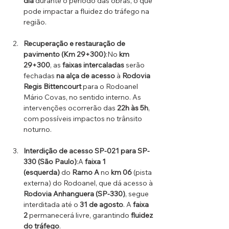
dia
 durante o período das obras, o que 
pode impactar a fluidez do tráfego na 
região.
Recuperação e restauração de 
pavimento (Km 29+300)
:No 
km 
29+300
, as 
faixas intercaladas
 serão 
fechadas 
na alça de acesso
 à 
Rodovia 
Regis Bittencourt
 para o Rodoanel 
Mário Covas, no sentido interno. As 
intervenções ocorrerão das 
22h às 5h
, 
com possíveis impactos no trânsito 
noturno.
Interdição de acesso SP-021 para SP-
330 (São Paulo)
:A 
faixa 1 
(esquerda)
 do 
Ramo A
 no 
km 06
 (pista 
externa) do Rodoanel, que dá acesso à 
Rodovia Anhanguera (SP-330)
, segue 
interditada até o 
31 de agosto
. A 
faixa 
2
 permanecerá livre, garantindo 
fluidez 
do tráfego
.